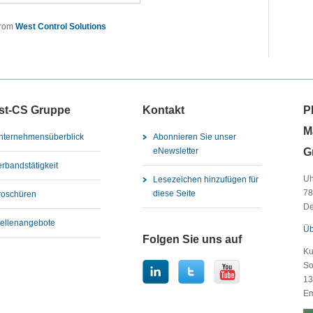
from
West Control Solutions
st-CS Gruppe
Kontakt
P
M
nternehmensüberblick
Abonnieren Sie unser
G
eNewsletter
erbandstätigkeit
Uh
Lesezeichen hinzufügen für
78
diese Seite
roschüren
De
tellenangebote
Üb
Folgen Sie uns auf
Ku
So
13
Em