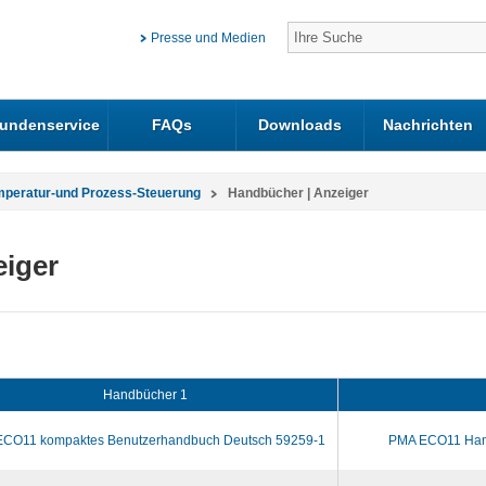
Presse und Medien
undenservice
FAQs
Downloads
Nachrichten
mperatur-und Prozess-Steuerung
Handbücher | Anzeiger
eiger
Handbücher 1
CO11 kompaktes Benutzerhandbuch Deutsch 59259-1
PMA ECO11 Han