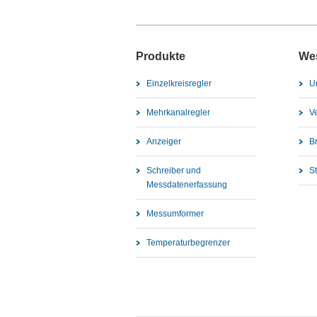
Produkte
We
Einzelkreisregler
U
Mehrkanalregler
V
Anzeiger
B
Schreiber und
S
Messdatenerfassung
Messumformer
Temperaturbegrenzer