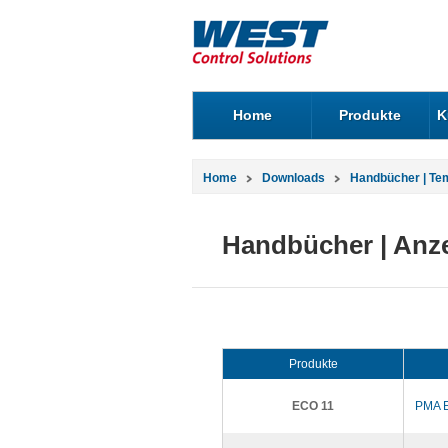
Home
Produkte
K
Home
Downloads
Handbücher | Te
Handbücher | Anz
Produkte
ECO 11
PMA E