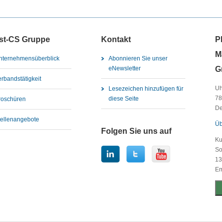
st-CS Gruppe
Kontakt
P
M
nternehmensüberblick
Abonnieren Sie unser
G
eNewsletter
erbandstätigkeit
Uh
Lesezeichen hinzufügen für
78
diese Seite
roschüren
De
tellenangebote
Üb
Folgen Sie uns auf
Ku
So
13
Em