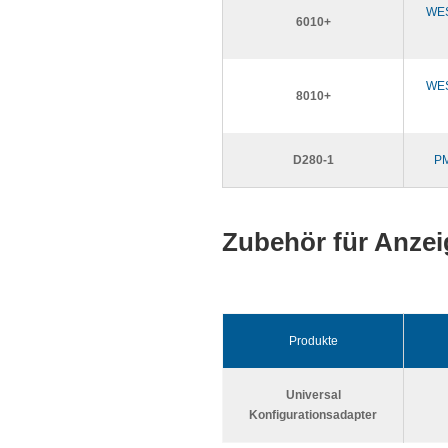
WES
6010+
WES
8010+
D280-1
PM
Zubehör für Anzei
Produkte
Universal
Konfigurationsadapter