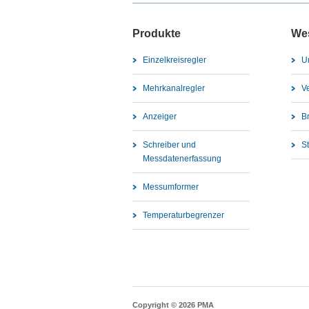
Produkte
We
Einzelkreisregler
U
Mehrkanalregler
V
Anzeiger
B
Schreiber und
S
Messdatenerfassung
Messumformer
Temperaturbegrenzer
Copyright © 2026 PMA