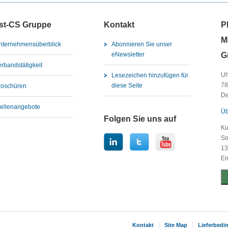
st-CS Gruppe
Kontakt
P
M
nternehmensüberblick
Abonnieren Sie unser
G
eNewsletter
erbandstätigkeit
Uh
Lesezeichen hinzufügen für
78
diese Seite
roschüren
De
tellenangebote
Üb
Folgen Sie uns auf
Ku
So
13
Em
Kontakt
Site Map
Lieferbed