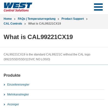
Home
FAQs | Temperaturregelung
Product Support
CAL Controls
What is CAL99221CX19
What is CAL99221CX19
CAL99221CX19 is the standard CAL99221C without the CAL logo
(9922/SSD/SSD/115V/C NO LOGO)
Produkte
Einzelkreisregler
Mehrkanalregler
Anzeiger