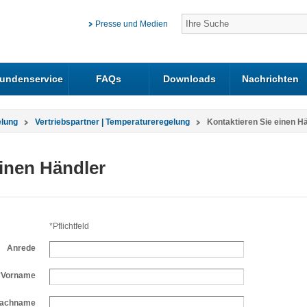
Presse und Medien
undenservice
FAQs
Downloads
Nachrichten
elung
Vertriebspartner | Temperatureregelung
Kontaktieren Sie einen H
einen Händler
*Pflichtfeld
Anrede
*Vorname
achname