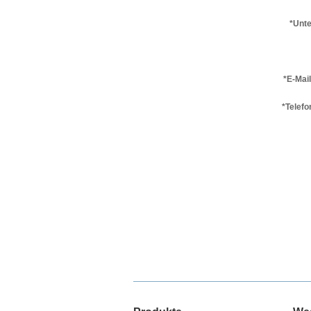
*Unt
*E-Mai
*Telef