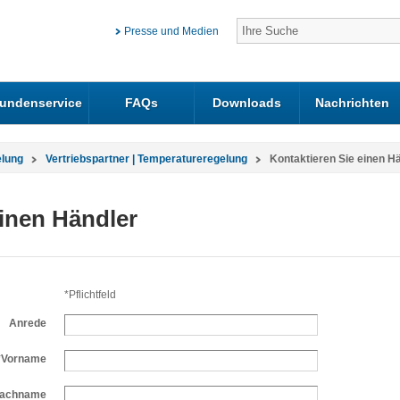
Presse und Medien
undenservice
FAQs
Downloads
Nachrichten
elung
Vertriebspartner | Temperatureregelung
Kontaktieren Sie einen H
einen Händler
*Pflichtfeld
Anrede
*Vorname
achname