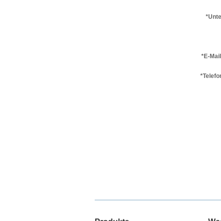
*Unt
*E-Mai
*Telef