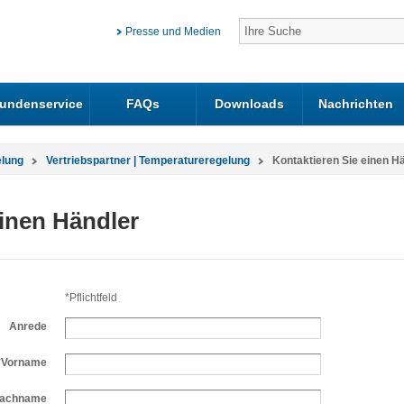
Presse und Medien
undenservice
FAQs
Downloads
Nachrichten
elung
Vertriebspartner | Temperatureregelung
Kontaktieren Sie einen H
einen Händler
*Pflichtfeld
Anrede
*Vorname
achname