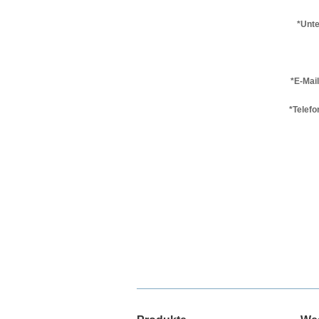
*Unt
*E-Mai
*Telef