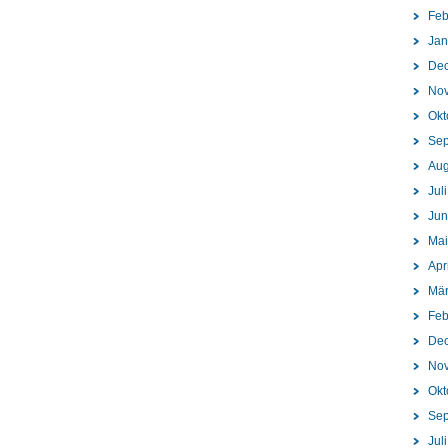
Feb
Jan
De
No
Okt
Sep
Aug
Jul
Jun
Mai
Apr
Mär
Feb
De
No
Okt
Sep
Jul