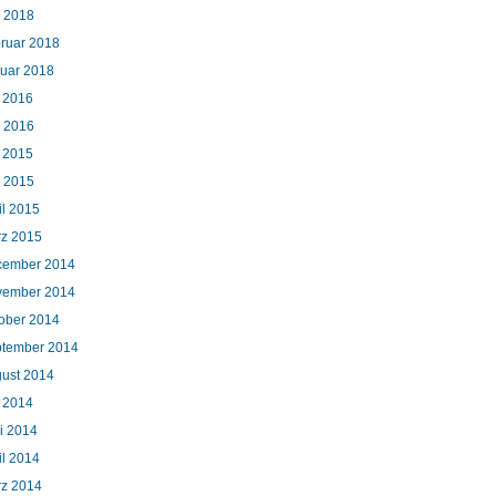
 2018
ruar 2018
uar 2018
i 2016
 2016
i 2015
 2015
il 2015
z 2015
cember 2014
vember 2014
ober 2014
tember 2014
ust 2014
i 2014
i 2014
il 2014
z 2014