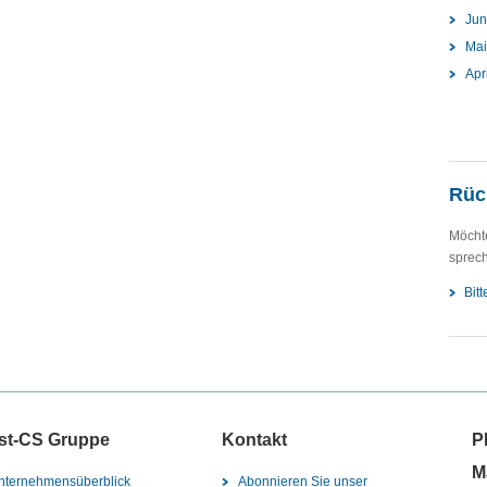
Jun
Mai
Apr
Rück
Möchte
sprec
Bit
st-CS Gruppe
Kontakt
P
M
nternehmensüberblick
Abonnieren Sie unser