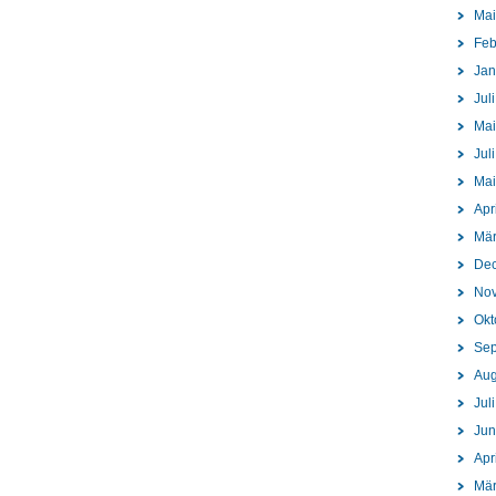
Mai
Feb
Jan
Jul
Mai
Jul
Mai
Apr
Mär
De
No
Okt
Sep
Aug
Jul
Jun
Apr
Mär