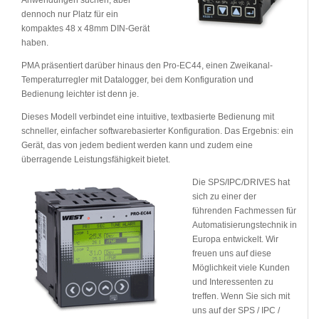
dennoch nur Platz für ein
kompaktes 48 x 48mm DIN-Gerät
haben.
PMA präsentiert darüber hinaus den Pro-EC44, einen Zweikanal-
Temperaturregler mit Datalogger, bei dem Konfiguration und
Bedienung leichter ist denn je.
Dieses Modell verbindet eine intuitive, textbasierte Bedienung mit
schneller, einfacher softwarebasierter Konfiguration. Das Ergebnis: ein
Gerät, das von jedem bedient werden kann und zudem eine
überragende Leistungsfähigkeit bietet.
Die SPS/IPC/DRIVES hat
sich zu einer der
führenden Fachmessen für
Automatisierungstechnik in
Europa entwickelt. Wir
freuen uns auf diese
Möglichkeit viele Kunden
und Interessenten zu
treffen. Wenn Sie sich mit
uns auf der SPS / IPC /