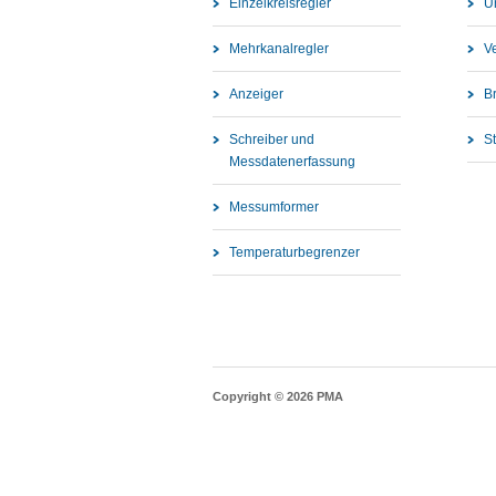
Einzelkreisregler
U
Mehrkanalregler
V
Anzeiger
B
Schreiber und
S
Messdatenerfassung
Messumformer
Temperaturbegrenzer
Copyright © 2026 PMA